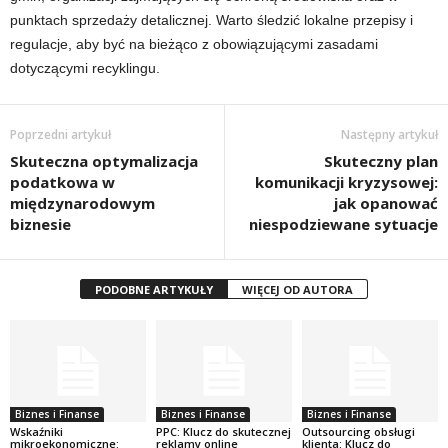
punktach sprzedaży detalicznej. Warto śledzić lokalne przepisy i
regulacje, aby być na bieżąco z obowiązującymi zasadami
dotyczącymi recyklingu.
Poprzedni artykuł
Następny artykuł
Skuteczna optymalizacja
Skuteczny plan
podatkowa w
komunikacji kryzysowej:
międzynarodowym
jak opanować
biznesie
niespodziewane sytuacje
PODOBNE ARTYKUŁY
WIĘCEJ OD AUTORA
Biznes i Finanse
Biznes i Finanse
Biznes i Finanse
Wskaźniki
PPC: Klucz do skutecznej
Outsourcing obsługi
mikroekonomiczne:
reklamy online
klienta: Klucz do