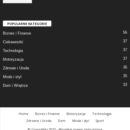
POPULARNE KATEGORIE
56
Biznes i Finanse
37
Ciekawostki
37
Technologia
37
Motoryzacja
36
Zdrowie i Uroda
35
Moda i styl
33
Dom i Wnętrze
Home
Biznes i Finanse
Motoryzacja
Technologia
Zdrowie i Uroda
Dom
Moda i styl
Sport
© Copyrights 2025 - Wszelkie prawa zastrzeżone