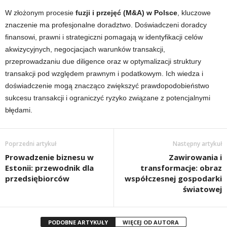
W złożonym procesie
fuzji i przejęć (M&A) w Polsce
, kluczowe
znaczenie ma profesjonalne doradztwo. Doświadczeni doradcy
finansowi, prawni i strategiczni pomagają w identyfikacji celów
akwizycyjnych, negocjacjach warunków transakcji,
przeprowadzaniu due diligence oraz w optymalizacji struktury
transakcji pod względem prawnym i podatkowym. Ich wiedza i
doświadczenie mogą znacząco zwiększyć prawdopodobieństwo
sukcesu transakcji i ograniczyć ryzyko związane z potencjalnymi
błędami.
Poprzedni artykuł
Następny artykuł
Prowadzenie biznesu w
Zawirowania i
Estonii: przewodnik dla
transformacje: obraz
przedsiębiorców
współczesnej gospodarki
światowej
PODOBNE ARTYKUŁY
WIĘCEJ OD AUTORA