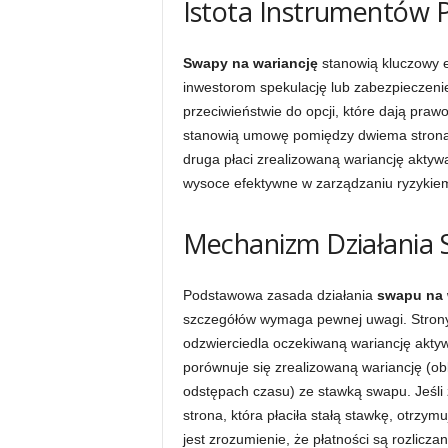
Istota Instrumentów 
Swapy na wariancję
stanowią kluczowy e
inwestorom spekulację lub zabezpieczen
przeciwieństwie do opcji, które dają praw
stanowią umowę pomiędzy dwiema stronami,
druga płaci zrealizowaną wariancję akty
wysoce efektywne w zarządzaniu ryzykie
Mechanizm Działania
Podstawowa zasada działania
swapu na 
szczegółów wymaga pewnej uwagi. Strony
odzwierciedla oczekiwaną wariancję akty
porównuje się zrealizowaną wariancję (o
odstępach czasu) ze stawką swapu. Jeśli 
strona, która płaciła stałą stawkę, otrzymu
jest zrozumienie, że płatności są rozlic