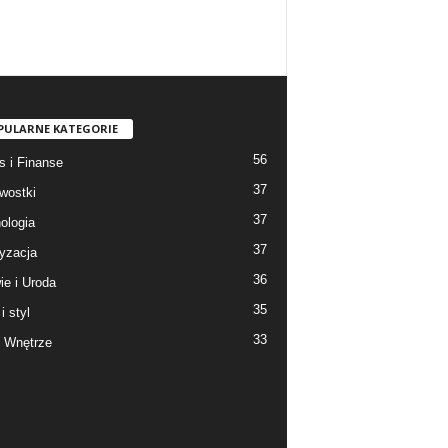
PULARNE KATEGORIE
56
s i Finanse
37
wostki
37
ologia
37
yzacja
36
ie i Uroda
35
i styl
33
 Wnętrze