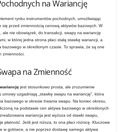
Pochodnych na Wariancję
lement rynku instrumentów pochodnych, umożliwiając
ie się przed zmiennością cenową aktywów bazowych. W
o, ale nie obowiązek, do transakcji, swapy na wariancję
 w której jedna strona płaci stałą stawkę wariancji, a
wa bazowego w określonym czasie. To sprawia, że są one
m zmienności.
 Swapa na Zmienność
wariancję
jest stosunkowo prosta, ale zrozumienie
 umowy uzgadniają „stawkę swapu na wariancję”, która
wa bazowego w okresie trwania swapu. Na koniec okresu,
bliczoną na podstawie cen aktywa bazowego w określonych
zrealizowana wariancja jest wyższa od stawki swapu,
je płatność. Jeśli jest niższa, to ona płaci różnicę. Kluczowe
zane w gotówce, a nie poprzez dostawę samego aktywa