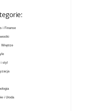
tegorie:
s i Finanse
wostki
 Wnętrze
yle
i styl
yzacja
ologia
ie i Uroda