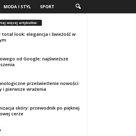
MODA I STYL
SPORT
taj więcej artykułów:
y total look: elegancja i świeżość w
nym
owego od Google: najświeższe
szenia
nologiczne prześwietlenie nowości:
y i pierwsze wrażenia
nizacja skóry: przewodnik po pięknej
rowej cerze