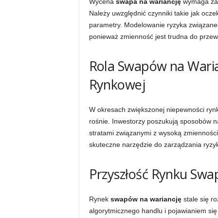
Wycena
swapa na wariancję
wymaga zaa
Należy uwzględnić czynniki takie jak ocz
parametry. Modelowanie ryzyka związane
ponieważ zmienność jest trudna do prze
Rola Swapów na Wari
Rynkowej
W okresach zwiększonej niepewności ryn
rośnie. Inwestorzy poszukują sposobów na
stratami związanymi z wysoką zmienności
skuteczne narzędzie do zarządzania ryzyk
Przyszłość Rynku Swa
Rynek
swapów na wariancję
stale się r
algorytmicznego handlu i pojawianiem si