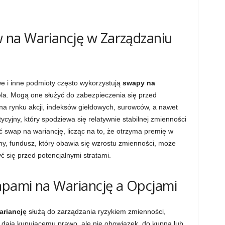
na Wariancję w Zarządzaniu
e i inne podmioty często wykorzystują
swapy na
la. Mogą one służyć do zabezpieczenia się przed
a rynku akcji, indeksów giełdowych, surowców, a nawet
ycyjny, który spodziewa się relatywnie stabilnej zmienności
ć swap na wariancję, licząc na to, że otrzyma premię w
rony, fundusz, który obawia się wzrostu zmienności, może
ć się przed potencjalnymi stratami.
pami na Wariancję a Opcjami
ariancję
służą do zarządzania ryzykiem zmienności,
je dają kupującemu prawo, ale nie obowiązek, do kupna lub