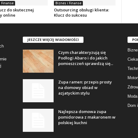
i Finanse
Biznes i Finanse
ucz do skutecznej
Outsourcing obsługi klienta:
y online
Klucz do sukcesu
JESZCZE WIĘCEJ WIADOMOŚCI
PO
ch
Bizne
Czym charakteryzują się
Podłogi Abaro i do jakich
rnie
Cieka
pomieszczeń sprawdzą się...
j
Techn
Motor
Zupa ramen: przepis prosty
na domowy obiad w
Zdrow
azjatyckim stylu
Moda 
Dom i
Najlepsza domowa zupa
pomidorowa z makaronem w
polskiej kuchni