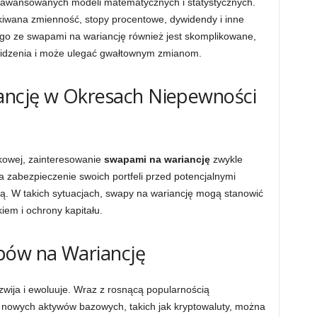
wansowanych modeli matematycznych i statystycznych.
ekiwana zmienność, stopy procentowe, dywidendy i inne
go ze swapami na wariancję również jest skomplikowane,
widzenia i może ulegać gwałtownym zmianom.
ancję w Okresach Niepewności
kowej, zainteresowanie
swapami na wariancję
zwykle
 zabezpieczenie swoich portfeli przed potencjalnymi
ą. W takich sytuacjach, swapy na wariancję mogą stanowić
iem i ochrony kapitału.
pów na Wariancję
ozwija i ewoluuje. Wraz z rosnącą popularnością
ę nowych aktywów bazowych, takich jak kryptowaluty, można