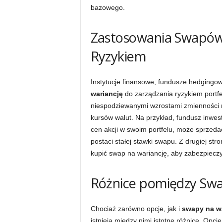
bazowego.
Zastosowania Swapów 
Ryzykiem
Instytucje finansowe, fundusze hedgingow
wariancję
do zarządzania ryzykiem portfe
niespodziewanymi wzrostami zmienności n
kursów walut. Na przykład, fundusz inwest
cen akcji w swoim portfelu, może sprzeda
postaci stałej stawki swapu. Z drugiej st
kupić swap na wariancję, aby zabezpieczy
Różnice pomiędzy Swa
Chociaż zarówno opcje, jak i
swapy na w
istnieją między nimi istotne różnice. Opc