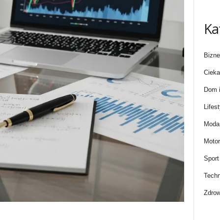
Ka
Bizne
Cieka
Dom i
Lifest
Moda 
Motor
Sport
Techn
Zdrow