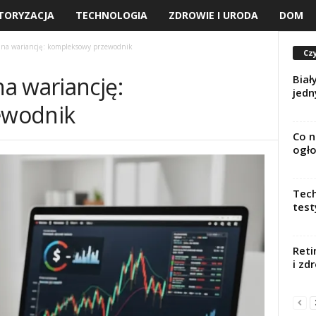
TORYZACJA
TECHNOLOGIA
ZDROWIE I URODA
DOM
na wariancję: kompleksowy przewodnik
Czy
a wariancję:
Biał
jed
ewodnik
Co n
ogło
Tech
test
Reti
i zd