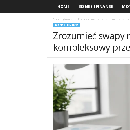
HOME
BIZNES I FINANSE
MO
Strona główna
Biznes i Finanse
Zrozumieć swapy 
BIZNES I FINANSE
Zrozumieć swapy n
kompleksowy prz