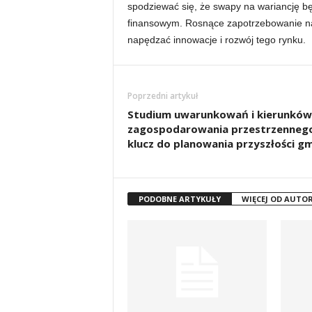
spodziewać się, że swapy na wariancję b
finansowym. Rosnące zapotrzebowanie na
napędzać innowacje i rozwój tego rynku.
Poprzedni artykuł
Studium uwarunkowań i kierunków
zagospodarowania przestrzennego
klucz do planowania przyszłości g
PODOBNE ARTYKUŁY
WIĘCEJ OD AUTO