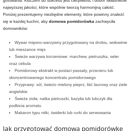
gotowania. Kluczem do sukcesu jest cierpliwość i dobór składników
najwyższej jakości, które wspólnie tworzą harmonijną całość.
Poniżej prezentujemy niezbędne elementy, które powinny znaleźć
się w każdej kuchni, aby
domowa pomidorówka
zachwyciła
domowników:
Wywar mięsno-warzywny przygotowany na drobiu, wołowinie
lub mieszance mięs
Świeże warzywa korzeniowe: marchew, pietruszka, seler
oraz cebula
Pomidorowy ekstrakt w postaci passaty, przecieru lub
skoncentrowanego koncentratu pomidorowego
Przyprawy: sól, świeżo mielony pieprz, liść laurowy oraz ziele
angielskie
Świeże zioła: natka pietruszki, bazylia lub lubczyk dla
podbicia aromatu
Makaron typu nitki, świderki lub rurki do serwowania
Jak przygotować domową pomidorówkę