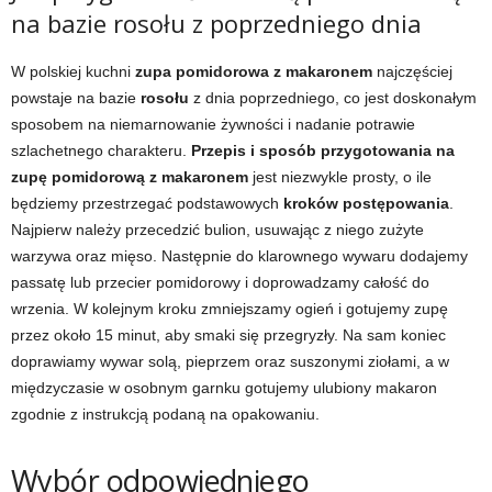
na bazie rosołu z poprzedniego dnia
W polskiej kuchni
zupa pomidorowa z makaronem
najczęściej
powstaje na bazie
rosołu
z dnia poprzedniego, co jest doskonałym
sposobem na niemarnowanie żywności i nadanie potrawie
szlachetnego charakteru.
Przepis i sposób przygotowania na
zupę pomidorową z makaronem
jest niezwykle prosty, o ile
będziemy przestrzegać podstawowych
kroków postępowania
.
Najpierw należy przecedzić bulion, usuwając z niego zużyte
warzywa oraz mięso. Następnie do klarownego wywaru dodajemy
passatę lub przecier pomidorowy i doprowadzamy całość do
wrzenia. W kolejnym kroku zmniejszamy ogień i gotujemy zupę
przez około 15 minut, aby smaki się przegryzły. Na sam koniec
doprawiamy wywar solą, pieprzem oraz suszonymi ziołami, a w
międzyczasie w osobnym garnku gotujemy ulubiony makaron
zgodnie z instrukcją podaną na opakowaniu.
Wybór odpowiedniego