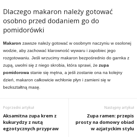
Dlaczego makaron należy gotować
osobno przed dodaniem go do
pomidorówki
Makaron
zawsze należy gotować w osobnym naczyniu w osolonej
wodzie, aby zachować klarowność wywaru i zapobiec jego
rozgotowaniu. Jeśli wrzucimy makaron bezpośrednio do garnka z
zupą, uwolni się z niego skrobia, która sprawi, że
zupa
pomidorowa
stanie się mętna, a jeśli zostanie ona na kolejny
dzień, makaron całkowicie wchłonie płyn i zamieni się w
bezkształtną masę.
Poprzedni artykuł
Następny artykuł
Aksamitna zupa krem z
Zupa ramen: przepis
kukurydzy z nutą
prosty na domowy obiad
egzotycznych przypraw
w azjatyckim stylu