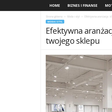
HOME
BIZNES I FINANSE
MO
Strona główna
Moda i styl
Efektywna aranżacja: k
MODA I STYL
Efektywna aranżacj
twojego sklepu