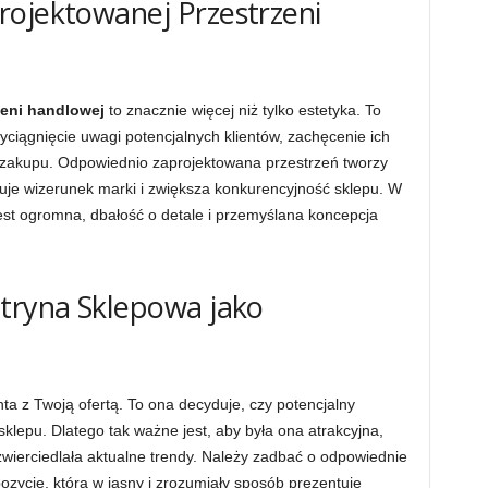
rojektowanej Przestrzeni
zeni handlowej
to znacznie więcej niż tylko estetyka. To
zyciągnięcie uwagi potencjalnych klientów, zachęcenie ich
a zakupu. Odpowiednio zaprojektowana przestrzeń tworzy
je wizerunek marki i zwiększa konkurencyjność sklepu. W
jest ogromna, dbałość o detale i przemyślana koncepcja
itryna Sklepowa jako
nta z Twoją ofertą. To ona decyduje, czy potencjalny
klepu. Dlatego tak ważne jest, aby była ona atrakcyjna,
dzwierciedlała aktualne trendy. Należy zadbać o odpowiednie
ozycję, która w jasny i zrozumiały sposób prezentuje