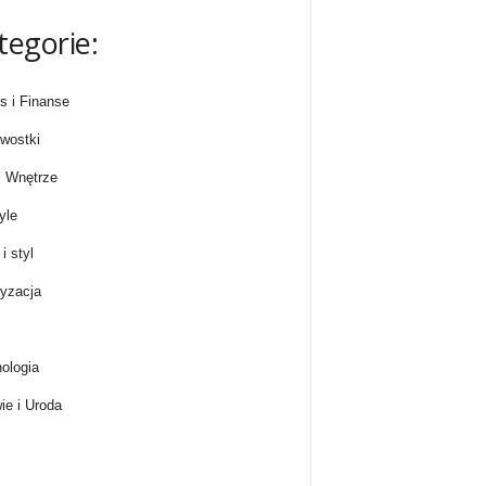
tegorie:
s i Finanse
wostki
 Wnętrze
yle
i styl
yzacja
ologia
ie i Uroda