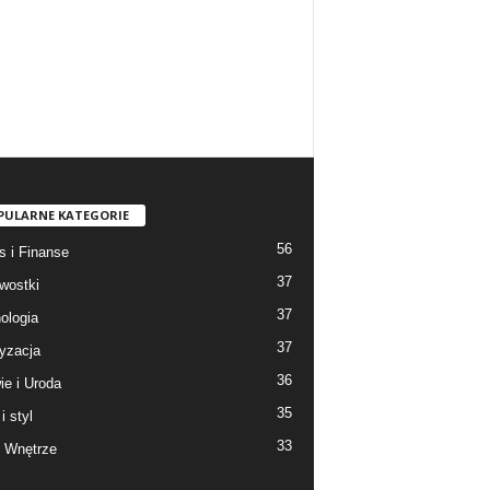
PULARNE KATEGORIE
56
s i Finanse
37
wostki
37
ologia
37
yzacja
36
ie i Uroda
35
i styl
33
 Wnętrze