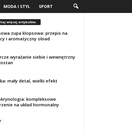
MODA I STYL
SPORT
taj więcej artykułów:
wa zupa klopsowa: przepis na
cy i aromatyczny obiad
cze wyrażanie siebie i wewnętrzny
rostan
lka: mały detal, wielki efekt
krynologia: kompleksowe
rzenie na układ hormonalny