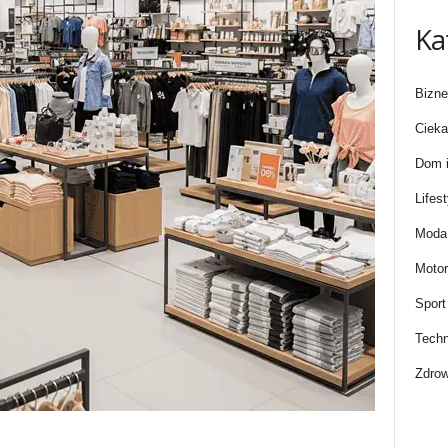
Ka
Bizne
Cieka
Dom i
Lifest
Moda 
Motor
Sport
Techn
Zdrow