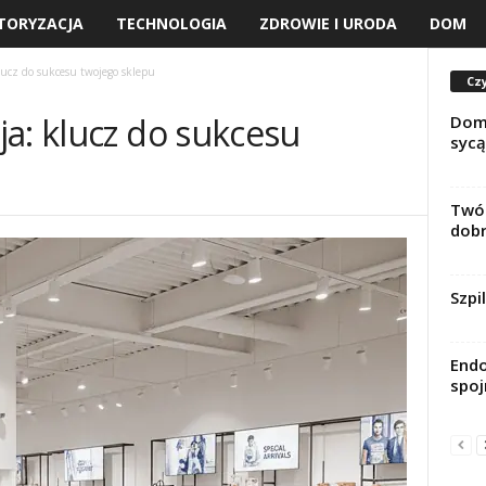
TORYZACJA
TECHNOLOGIA
ZDROWIE I URODA
DOM
lucz do sukcesu twojego sklepu
Czy
a: klucz do sukcesu
Domo
sycą
Twór
dob
Szpi
Endo
spoj