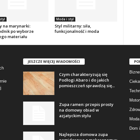
styl
Moda i styl
y na marynarki:
Styl militarny: siła,
dnik po wyborze
funkcjonalność i moda
ego materiału
JESZCZE WIĘCEJ WIADOMOŚCI
PO
ch
Bizne
Czym charakteryzują się
Podłogi Abaro i do jakich
rnie
Cieka
pomieszczeń sprawdzą się...
j
Techn
Motor
Zupa ramen: przepis prosty
na domowy obiad w
Zdrow
azjatyckim stylu
Moda 
Dom i
Najlepsza domowa zupa
pomidorowa z makaronem w