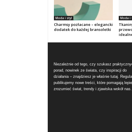
Moda i styl
Moda i 
Charmsy pozłacane – elegancki
Tkanin
dodatek do każdej bransoletki
przewo
idealn
Niezależnie od tego, czy szukasz praktyczny
porad, nowinek ze świata, czy inspiracji do
działania – znajdziesz je właśnie tutaj. Regula
publikujemy nowe treści, które pomagają lepie
zrozumieć świat, trendy i zjawiska wokół nas.