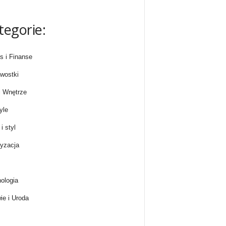
tegorie:
s i Finanse
wostki
 Wnętrze
yle
i styl
yzacja
ologia
ie i Uroda