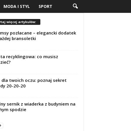
MODA I STYL
SPORT
taj więcej artykułów:
msy pozłacane – elegancki dodatek
ażdej bransoletki
ta recyklingowa: co musisz
zieć?
 dla twoich oczu: poznaj sekret
dy 20-20-20
lny sernik z wiaderka z budyniem na
hym spodzie