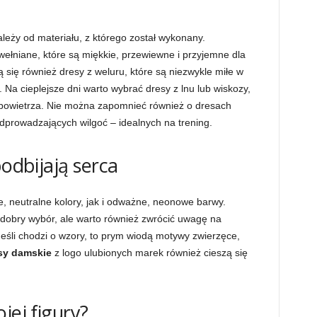
leży od materiału, z którego został wykonany.
wełniane, które są miękkie, przewiewne i przyjemne dla
 się również dresy z weluru, które są niezwykle miłe w
u. Na cieplejsze dni warto wybrać dresy z lnu lub wiskozy,
 powietrza. Nie można zapomnieć również o dresach
dprowadzających wilgoć – idealnych na trening.
podbijają serca
 neutralne kolory, jak i odważne, neonowe barwy.
 dobry wybór, ale warto również zwrócić uwagę na
. Jeśli chodzi o wzory, to prym wiodą motywy zwierzęce,
sy damskie
z logo ulubionych marek również cieszą się
jej figury?