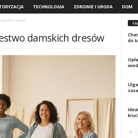
TORYZACJA
TECHNOLOGIA
ZDROWIE I URODA
DOM
wo damskich dresów
Czy
ólestwo damskich dresów
Char
do k
Opła
wied
Ulga
zasa
Idea
kruc