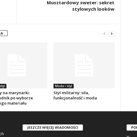
Musztardowy sweter: sekret
stylowych looków
RA
styl
Moda i styl
y na marynarki:
Styl militarny: siła,
dnik po wyborze
funkcjonalność i moda
ego materiału
JESZCZE WIĘCEJ WIADOMOŚCI
PO
ch