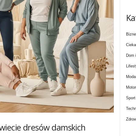
Ka
Bizne
Cieka
Dom i
Lifest
Moda 
Motor
Sport
Techn
Zdrow
wiecie dresów damskich