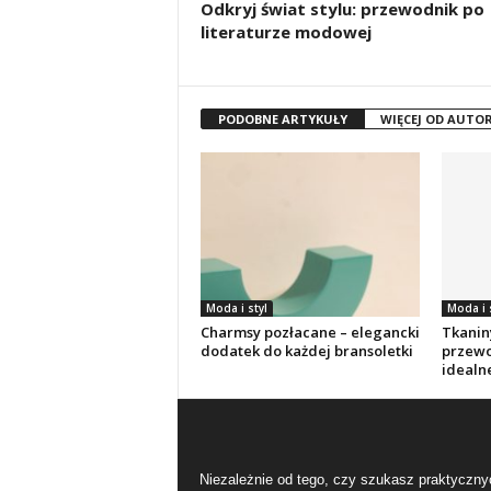
Odkryj świat stylu: przewodnik po
literaturze modowej
PODOBNE ARTYKUŁY
WIĘCEJ OD AUTO
Moda i styl
Moda i 
Charmsy pozłacane – elegancki
Tkanin
dodatek do każdej bransoletki
przewo
idealn
Niezależnie od tego, czy szukasz praktyczny