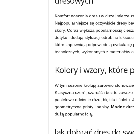
dresowych
Komfort noszenia dresu w dużej mierze za
Najpopularniejsze są oczywiście dresy ba
skóry. Coraz większą popularnością cieszą
dotyku i dodają stylizacji odrobinę luksus
które zapewniają odpowiednią cyrkulację
technicznych, wykonanych z materiałów o
Kolory i wzory, które 
W tym sezonie królują zarówno stonowane,
Klasyczna czerń, szarość i beż to zawsze
pastelowe odcienie różu, błękitu i fioletu
geometryczne printy i napisy.
Modne dre
dużą popularnością.
Jak dobrać dres do swo