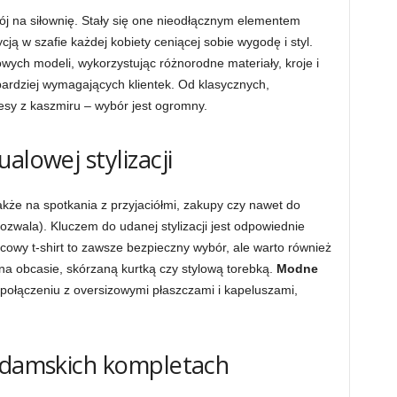
trój na siłownię. Stały się one nieodłącznym elementem
ją w szafie każdej kobiety ceniącej sobie wygodę i styl.
owych modeli, wykorzystując różnorodne materiały, kroje i
bardziej wymagających klientek. Od klasycznych,
sy z kaszmiru – wybór jest ogromny.
alowej stylizacji
akże na spotkania z przyjaciółmi, zakupy czy nawet do
pozwala). Kluczem do udanej stylizacji jest odpowiednie
cowy t-shirt to zawsze bezpieczny wybór, ale warto również
a obcasie, skórzaną kurtką czy stylową torebką.
Modne
 połączeniu z oversizowymi płaszczami i kapeluszami,
w damskich kompletach