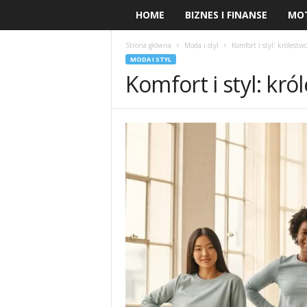
HOME
BIZNES I FINANSE
MO
Strona główna
Moda i styl
Komfort i styl: królest
MODA I STYL
Komfort i styl: kr