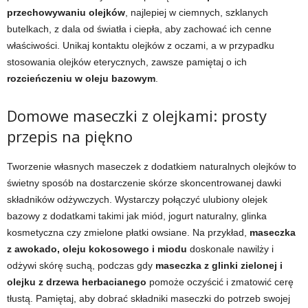
przechowywaniu olejków
, najlepiej w ciemnych, szklanych
butelkach, z dala od światła i ciepła, aby zachować ich cenne
właściwości. Unikaj kontaktu olejków z oczami, a w przypadku
stosowania olejków eterycznych, zawsze pamiętaj o ich
rozcieńczeniu w oleju bazowym
.
Domowe maseczki z olejkami: prosty
przepis na piękno
Tworzenie własnych maseczek z dodatkiem naturalnych olejków to
świetny sposób na dostarczenie skórze skoncentrowanej dawki
składników odżywczych. Wystarczy połączyć ulubiony olejek
bazowy z dodatkami takimi jak miód, jogurt naturalny, glinka
kosmetyczna czy zmielone płatki owsiane. Na przykład,
maseczka
z awokado, oleju kokosowego i miodu
doskonale nawilży i
odżywi skórę suchą, podczas gdy
maseczka z glinki zielonej i
olejku z drzewa herbacianego
pomoże oczyścić i zmatowić cerę
tłustą. Pamiętaj, aby dobrać składniki maseczki do potrzeb swojej