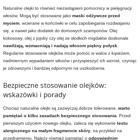
Naturalne olejki to również niezastąpieni pomocnicy w pielęgnacji
włosów. Mogą być stosowane jako
maski odżywcze przed
myciem
, wcierane w końcówki w celu zapobiegania rozdwajaniu
się, a nawet jako dodatek do domowych szamponów. Olej
kokosowy, olej z jojoby czy olej ze słodkich migdałów doskonale
nawilżają, wzmacniają i nadają włosom piękny połysk
.
Regularne stosowanie olejków może pomóc w walce z łupieżem,
nadmiernym wypadaniem włosów i przyspieszyć ich wzrost, czyniąc
je zdrowszymi i bardziej odpornymi na uszkodzenia.
Bezpieczne stosowanie olejków:
wskazówki i porady
Chociaż naturalne olejki są zazwyczaj dobrze tolerowane,
warto
pamiętać o kilku zasadach bezpiecznego stosowania
. Przed
pierwszym użyciem nowego olejku, zaleca się wykonanie
testu
alergicznego na małym fragmencie skóry
, na przykład na
przedramieniu. Należy również pamiętać o
odpowiednim