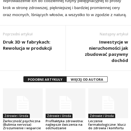
Wprowadzenie ich do codziennej rutyny pielęgnacyjnej to prosty
krok w stronę zdrowszej, piękniejszej i bardziej promiennej cery
oraz mocnych, lśniących włosów, a wszystko to w zgodzie z naturą.
Poprzedni artykuł
Następny artykuł
Druk 3D w fabrykach:
Inwestycje w
Rewolucja w produkcji
nieruchomości jak
zbudować pasywny
dochód
PODOBNE ARTYKUŁY
WIĘCEJ OD AUTORA
Zdrowie i Uroda
Zdrowie i Uroda
Zdrowie i Uroda
Żarłoczność psychiczna
Profilaktyka zdrowotna:
Leczenie
(Bulimia nervosa):
najlepsze ćwiczenia na
farmakologiczne: klucz
Zrozumienie i wsparcie
odchudzanie
do zdrowia i komfortu