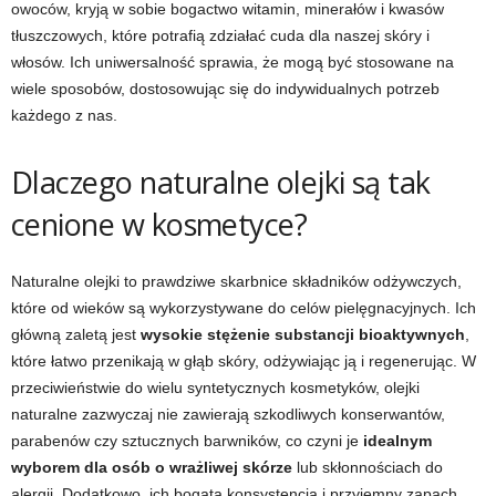
owoców, kryją w sobie bogactwo witamin, minerałów i kwasów
tłuszczowych, które potrafią zdziałać cuda dla naszej skóry i
włosów. Ich uniwersalność sprawia, że mogą być stosowane na
wiele sposobów, dostosowując się do indywidualnych potrzeb
każdego z nas.
Dlaczego naturalne olejki są tak
cenione w kosmetyce?
Naturalne olejki to prawdziwe skarbnice składników odżywczych,
które od wieków są wykorzystywane do celów pielęgnacyjnych. Ich
główną zaletą jest
wysokie stężenie substancji bioaktywnych
,
które łatwo przenikają w głąb skóry, odżywiając ją i regenerując. W
przeciwieństwie do wielu syntetycznych kosmetyków, olejki
naturalne zazwyczaj nie zawierają szkodliwych konserwantów,
parabenów czy sztucznych barwników, co czyni je
idealnym
wyborem dla osób o wrażliwej skórze
lub skłonnościach do
alergii. Dodatkowo, ich bogata konsystencja i przyjemny zapach