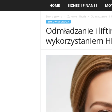
HOME
BIZNES I FINANSE
MO
Strona główna
Zdrowie i Uroda
Odmładzanie i lif
ZDROWIE I URODA
Odmładzanie i lifti
wykorzystaniem H