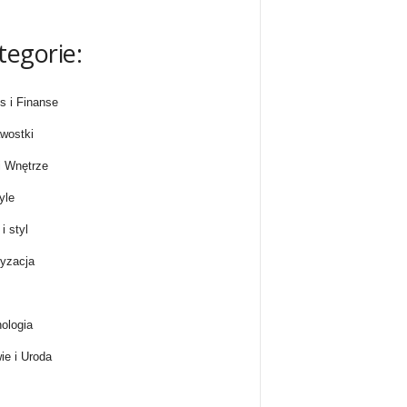
tegorie:
s i Finanse
wostki
 Wnętrze
yle
i styl
yzacja
ologia
ie i Uroda