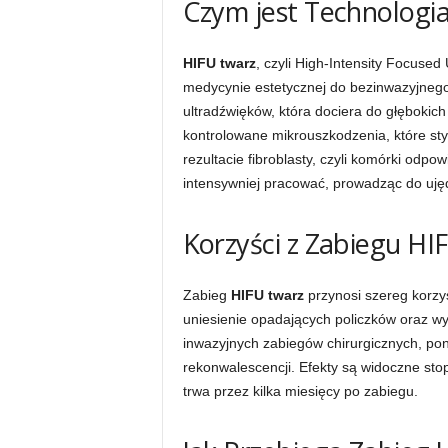
Czym jest Technologia 
HIFU twarz
, czyli High-Intensity Focuse
medycynie estetycznej do bezinwazyjnego 
ultradźwięków, która dociera do głębokich
kontrolowane mikrouszkodzenia, które st
rezultacie fibroblasty, czyli komórki odpo
intensywniej pracować, prowadząc do ujędr
Korzyści z Zabiegu HI
Zabieg
HIFU twarz
przynosi szereg korzy
uniesienie opadających policzków oraz wy
inwazyjnych zabiegów chirurgicznych, po
rekonwalescencji. Efekty są widoczne sto
trwa przez kilka miesięcy po zabiegu.