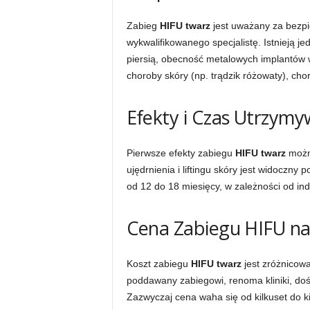
Zabieg
HIFU twarz
jest uważany za bezpi
wykwalifikowanego specjalistę. Istnieją j
piersią, obecność metalowych implantów 
choroby skóry (np. trądzik różowaty), ch
Efekty i Czas Utrzymy
Pierwsze efekty zabiegu
HIFU twarz
można
ujędrnienia i liftingu skóry jest widoczny
od 12 do 18 miesięcy, w zależności od ind
Cena Zabiegu HIFU na
Koszt zabiegu
HIFU twarz
jest zróżnicowa
poddawany zabiegowi, renoma kliniki, doś
Zazwyczaj cena waha się od kilkuset do ki