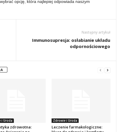
i wybrać opcję, która najlepiej odpowiada naszym
Następny artykuł
Immunosupresja: osłabianie układu
odpornościowego
RA
 i Uroda
Zdrowie i Uroda
aktyka zdrowotna:
Leczenie farmakologiczne: