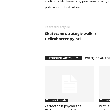
z kilkoma klinikami, aby porównać oferty 
potrzebom i budżetowi.
Poprzedni artykuł
Skuteczne strategie walki z
Helicobacter pylori
PODOBNE ARTYKUŁY
WIĘCEJ OD AUTO
Zdrowie i Uroda
Zdrowie
Żarłoczność psychiczna
Profil