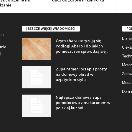
sze ćwiczenia na
klucz do zdrowia i komfortu
dzanie
JESZCZE WIĘCEJ WIADOMOŚCI
PO
ch
Bizne
Czym charakteryzują się
Podłogi Abaro i do jakich
rnie
Cieka
pomieszczeń sprawdzą się...
j
Techn
Motor
Zupa ramen: przepis prosty
na domowy obiad w
Zdrow
azjatyckim stylu
Moda 
Dom i
Najlepsza domowa zupa
pomidorowa z makaronem w
polskiej kuchni