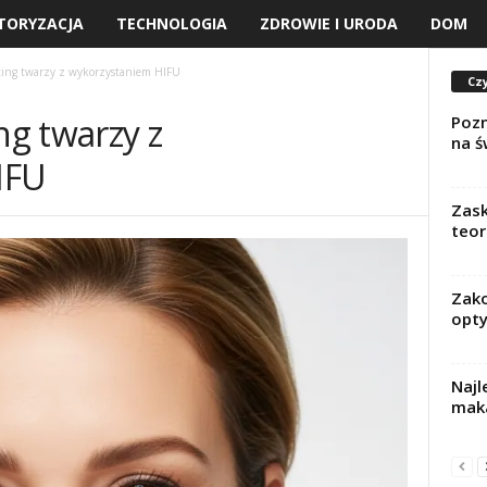
TORYZACJA
TECHNOLOGIA
ZDROWIE I URODA
DOM
ting twarzy z wykorzystaniem HIFU
Czy
ng twarzy z
Pozn
na ś
IFU
Zask
teor
Zako
opty
Naj
maka