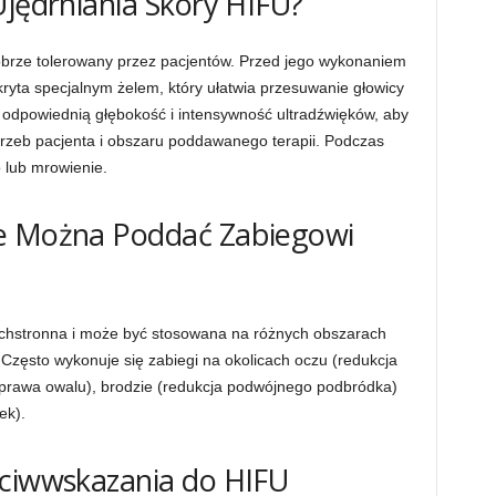
Ujędrniania Skóry HIFU?
obrze tolerowany przez pacjentów. Przed jego wykonaniem
kryta specjalnym żelem, który ułatwia przesuwanie głowicy
 odpowiednią głębokość i intensywność ultradźwięków, aby
rzeb pacjenta i obszaru poddawanego terapii. Podczas
 lub mrowienie.
re Można Poddać Zabiegowi
chstronna i może być stosowana na różnych obszarach
 Często wykonuje się zabiegi na okolicach oczu (redukcja
i poprawa owalu), brodzie (redukcja podwójnego podbródka)
ek).
eciwwskazania do HIFU