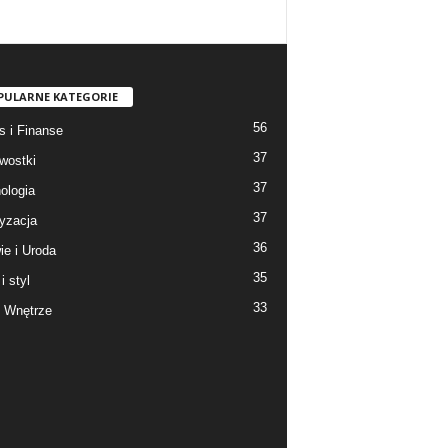
PULARNE KATEGORIE
56
s i Finanse
37
wostki
37
ologia
37
yzacja
36
ie i Uroda
35
i styl
33
 Wnętrze