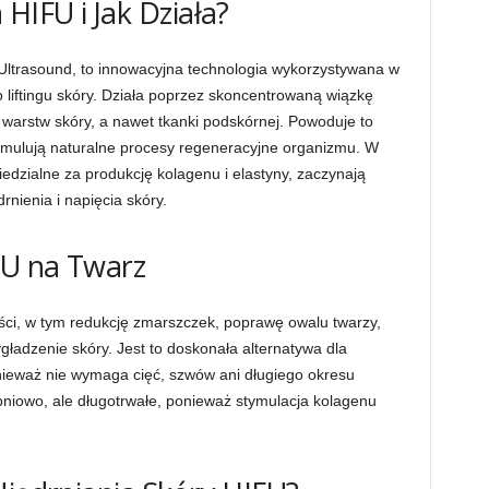
HIFU i Jak Działa?
d Ultrasound, to innowacyjna technologia wykorzystywana w
liftingu skóry. Działa poprzez skoncentrowaną wiązkę
 warstw skóry, a nawet tkanki podskórnej. Powoduje to
ymulują naturalne procesy regeneracyjne organizmu. W
wiedzialne za produkcję kolagenu i elastyny, zaczynają
nienia i napięcia skóry.
FU na Twarz
ści, w tym redukcję zmarszczek, poprawę owalu twarzy,
gładzenie skóry. Jest to doskonała alternatywa dla
nieważ nie wymaga cięć, szwów ani długiego okresu
pniowo, ale długotrwałe, ponieważ stymulacja kolagenu