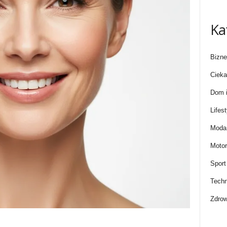
Ka
Bizne
Cieka
Dom i
Lifest
Moda 
Motor
Sport
Techn
Zdrow