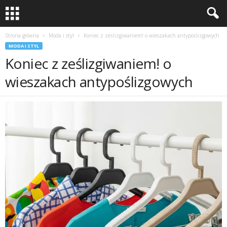
Strona główna
Moda i styl
Koniec z ześlizgiwaniem! o wieszakach antypoślizgowych
MODA I STYL
Koniec z ześlizgiwaniem! o
wieszakach antypoślizgowych