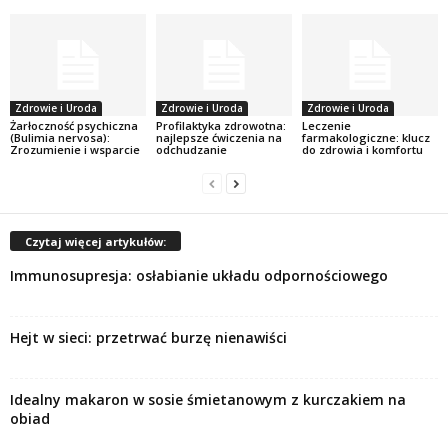
Zdrowie i Uroda
Zdrowie i Uroda
Zdrowie i Uroda
Żarłoczność psychiczna
Profilaktyka zdrowotna:
Leczenie
(Bulimia nervosa):
najlepsze ćwiczenia na
farmakologiczne: klucz
Zrozumienie i wsparcie
odchudzanie
do zdrowia i komfortu
Czytaj więcej artykułów:
Immunosupresja: osłabianie układu odpornościowego
Hejt w sieci: przetrwać burzę nienawiści
Idealny makaron w sosie śmietanowym z kurczakiem na
obiad