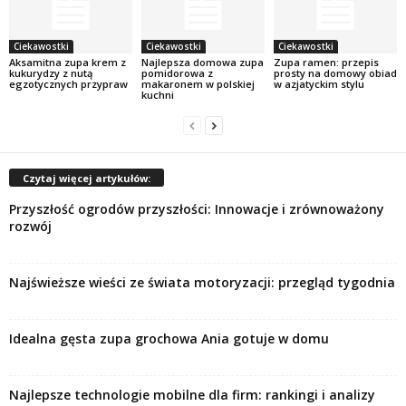
Ciekawostki
Ciekawostki
Ciekawostki
Aksamitna zupa krem z
Najlepsza domowa zupa
Zupa ramen: przepis
kukurydzy z nutą
pomidorowa z
prosty na domowy obiad
egzotycznych przypraw
makaronem w polskiej
w azjatyckim stylu
kuchni
Czytaj więcej artykułów:
Przyszłość ogrodów przyszłości: Innowacje i zrównoważony
rozwój
Najświeższe wieści ze świata motoryzacji: przegląd tygodnia
Idealna gęsta zupa grochowa Ania gotuje w domu
Najlepsze technologie mobilne dla firm: rankingi i analizy