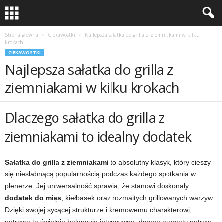
Strona główna
Ciekawostki
Najlepsza sałatka do grilla z ziemniakami w kilku
krokach
CIEKAWOSTKI
Najlepsza sałatka do grilla z
ziemniakami w kilku krokach
Dlaczego sałatka do grilla z
ziemniakami to idealny dodatek
Sałatka do grilla z ziemniakami
to absolutny klasyk, który cieszy
się niesłabnącą popularnością podczas każdego spotkania w
plenerze. Jej uniwersalność sprawia, że stanowi doskonały
dodatek do mięs
, kiełbasek oraz rozmaitych grillowanych warzyw.
Dzięki swojej sycącej strukturze i kremowemu charakterowi,
potrawa ta świetnie balansuje intensywne, dymne aromaty potraw