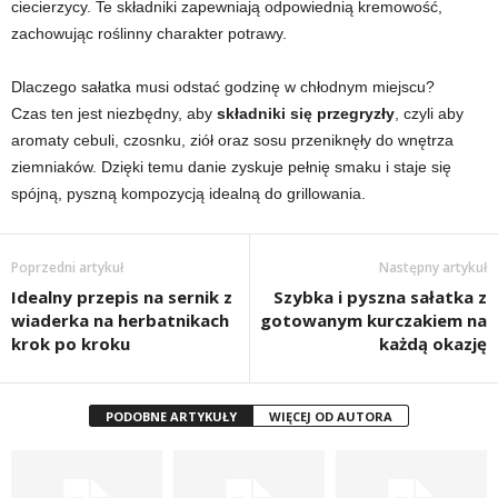
ciecierzycy. Te składniki zapewniają odpowiednią kremowość,
zachowując roślinny charakter potrawy.
Dlaczego sałatka musi odstać godzinę w chłodnym miejscu?
Czas ten jest niezbędny, aby
składniki się przegryzły
, czyli aby
aromaty cebuli, czosnku, ziół oraz sosu przeniknęły do wnętrza
ziemniaków. Dzięki temu danie zyskuje pełnię smaku i staje się
spójną, pyszną kompozycją idealną do grillowania.
Poprzedni artykuł
Następny artykuł
Idealny przepis na sernik z
Szybka i pyszna sałatka z
wiaderka na herbatnikach
gotowanym kurczakiem na
krok po kroku
każdą okazję
PODOBNE ARTYKUŁY
WIĘCEJ OD AUTORA