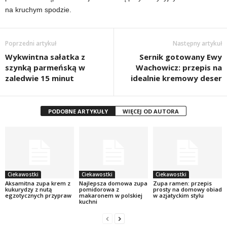
na kruchym spodzie.
Poprzedni artykuł
Następny artykuł
Wykwintna sałatka z
Sernik gotowany Ewy
szynką parmeńską w
Wachowicz: przepis na
zaledwie 15 minut
idealnie kremowy deser
PODOBNE ARTYKUŁY
WIĘCEJ OD AUTORA
Ciekawostki
Ciekawostki
Ciekawostki
Aksamitna zupa krem z
Najlepsza domowa zupa
Zupa ramen: przepis
kukurydzy z nutą
pomidorowa z
prosty na domowy obiad
egzotycznych przypraw
makaronem w polskiej
w azjatyckim stylu
kuchni