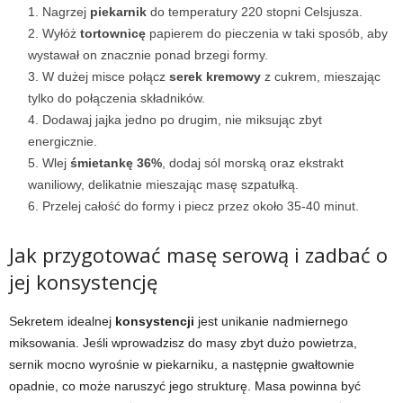
Nagrzej
piekarnik
do temperatury 220 stopni Celsjusza.
Wyłóż
tortownicę
papierem do pieczenia w taki sposób, aby
wystawał on znacznie ponad brzegi formy.
W dużej misce połącz
serek kremowy
z cukrem, mieszając
tylko do połączenia składników.
Dodawaj jajka jedno po drugim, nie miksując zbyt
energicznie.
Wlej
śmietankę 36%
, dodaj sól morską oraz ekstrakt
waniliowy, delikatnie mieszając masę szpatułką.
Przelej całość do formy i piecz przez około 35-40 minut.
Jak przygotować masę serową i zadbać o
jej konsystencję
Sekretem idealnej
konsystencji
jest unikanie nadmiernego
miksowania. Jeśli wprowadzisz do masy zbyt dużo powietrza,
sernik mocno wyrośnie w piekarniku, a następnie gwałtownie
opadnie, co może naruszyć jego strukturę. Masa powinna być