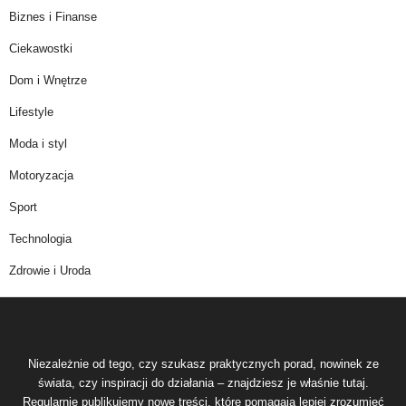
Biznes i Finanse
Ciekawostki
Dom i Wnętrze
Lifestyle
Moda i styl
Motoryzacja
Sport
Technologia
Zdrowie i Uroda
Niezależnie od tego, czy szukasz praktycznych porad, nowinek ze
świata, czy inspiracji do działania – znajdziesz je właśnie tutaj.
Regularnie publikujemy nowe treści, które pomagają lepiej zrozumieć