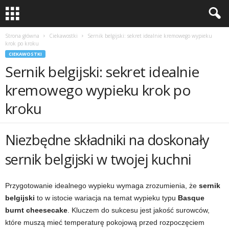
Strona główna
Ciekawostki
Sernik belgijski: sekret idealnie kremowego wypieku
krok po kroku
CIEKAWOSTKI
Sernik belgijski: sekret idealnie
kremowego wypieku krok po
kroku
Niezbędne składniki na doskonały
sernik belgijski w twojej kuchni
Przygotowanie idealnego wypieku wymaga zrozumienia, że
sernik
belgijski
to w istocie wariacja na temat wypieku typu
Basque
burnt cheesecake
. Kluczem do sukcesu jest jakość surowców,
które muszą mieć temperaturę pokojową przed rozpoczęciem